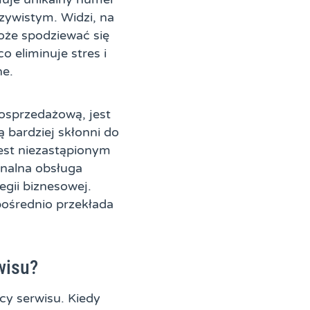
czywistym. Widzi, na
może spodziewać się
o eliminuje stres i
ne.
posprzedażową, jest
ą bardziej skłonni do
jest niezastąpionym
nalna obsługa
egii biznesowej.
pośrednio przekłada
wisu?
cy serwisu. Kiedy