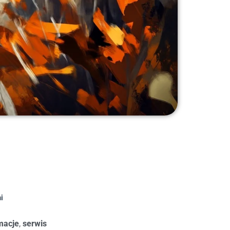
i
macje
,
serwis