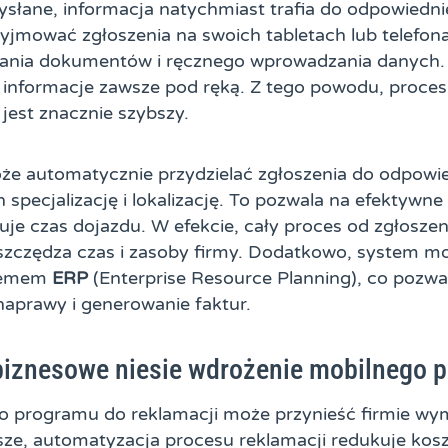
ysłane, informacja natychmiast trafia do odpowiedni
yjmować zgłoszenia na swoich tabletach lub telefona
ania dokumentów i ręcznego wprowadzania danych.
 informacje zawsze pod ręką. Z tego powodu, proces
jest znacznie szybszy.
e automatycznie przydzielać zgłoszenia do odpowie
 specjalizację i lokalizację. To pozwala na efektywne
je czas dojazdu. W efekcie, cały proces od zgłoszenia
 oszczędza czas i zasoby firmy. Dodatkowo, system m
stemem
ERP
(Enterprise Resource Planning), co pozw
naprawy i generowanie faktur.
 biznesowe niesie wdrożenie mobilnego 
 programu do reklamacji może przynieść firmie wym
sze, automatyzacja procesu reklamacji redukuje kosz