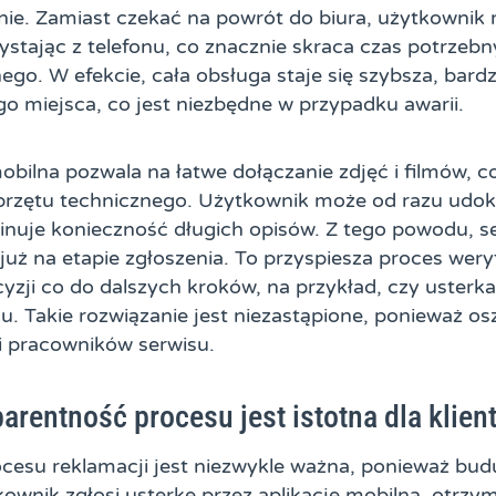
nie. Zamiast czekać na powrót do biura, użytkownik
zystając z telefonu, co znacznie skraca czas potrzebn
go. W efekcie, cała obsługa staje się szybsza, bardzi
o miejsca, co jest niezbędne w przypadku awarii.
obilna pozwala na łatwe dołączanie zdjęć i filmów, 
sprzętu technicznego. Użytkownik może od razu ud
minuje konieczność długich opisów. Z tego powodu, s
 już na etapie zgłoszenia. To przyspiesza proces weryf
yzji co do dalszych kroków, na przykład, czy usterk
u. Takie rozwiązanie jest niezastąpione, ponieważ o
 i pracowników serwisu.
arentność procesu jest istotna dla klien
cesu reklamacji jest niezwykle ważna, ponieważ budu
kownik zgłosi usterkę przez aplikację mobilną, otrz