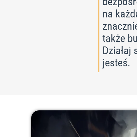
bezpośr
na każdą
znaczni
także bu
Działaj 
jesteś.