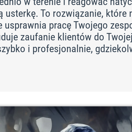
ednio w terenie i reagować naty
 usterkę. To rozwiązanie, które n
e usprawnia pracę Twojego zespo
duje zaufanie klientów do Twojej
szybko i profesjonalnie, gdziekol