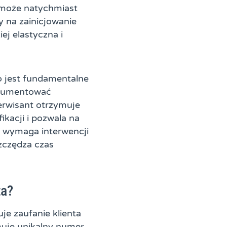
 może natychmiast
y na zainicjowanie
ej elastyczna i
co jest fundamentalne
okumentować
erwisant otrzymuje
ikacji i pozwala na
a wymaga interwencji
szczędza czas
ta?
je zaufanie klienta
ymuje unikalny numer