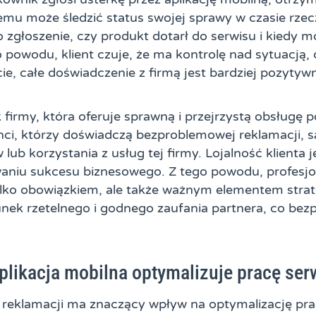
iemu może śledzić status swojej sprawy w czasie rze
go zgłoszenie, czy produkt dotarł do serwisu i kiedy 
 powodu, klient czuje, że ma kontrolę nad sytuacją, c
e, całe doświadczenie z firmą jest bardziej pozytyw
 firmy, która oferuje sprawną i przejrzystą obsługę 
enci, którzy doświadczą bezproblemowej reklamacji, s
b korzystania z usług tej firmy. Lojalność klienta 
niu sukcesu biznesowego. Z tego powodu, profesjo
tylko obowiązkiem, ale także ważnym elementem strat
unek rzetelnego i godnego zaufania partnera, co bez
plikacja mobilna optymalizuje pracę ser
reklamacji ma znaczący wpływ na optymalizację pra