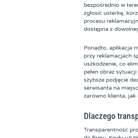
bezpośrednio w tere
zgłosić usterkę, kor
procesu reklamacyjne
dostępna z dowolneg
Ponadto, aplikacja m
przy reklamacjach 
uszkodzenie, co eli
pełen obraz sytuacji
szybsze podjęcie dec
serwisanta na miejsc
zarówno klienta, jak
Dlaczego transp
Transparentność pro
do firmy. Kiedy użyt