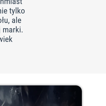
chmiast
ie tylko
łu, ale
 marki.
wiek