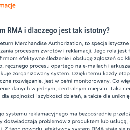
macje
m RMA i dlaczego jest tak istotny?
eturn Merchandise Authorization, to specjalistycz
zania procesem zwrotów i reklamacji. Jego rola jest
firmom efektywne śledzenie i obsługę zgłoszeń od kl
o, ręcznego procesu opartego na e-mailach i arkusza
kuje zorganizowany system. Dzięki temu każdy etap r
eczne rozwiązanie, jest w pełni monitorowany. Co wi
nie danych w jednym, centralnym miejscu. Taka cent
dla spójności i szybkości działań, a także dla unikni
go systemu reklamacyjnego ma bezpośrednie przełoż
órzy doświadczają problemów z produktem lub usługą, 
cji. Z tego powodu, efektywny system RMA staje się 