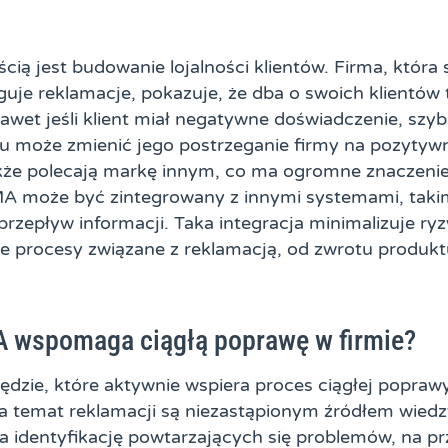
cią jest budowanie lojalności klientów. Firma, która 
guje reklamacje, pokazuje, że dba o swoich klientów
awet jeśli klient miał negatywne doświadczenie, szyb
 może zmienić jego postrzeganie firmy na pozytywne.
akże polecają markę innym, co ma ogromne znaczenie 
A może być zintegrowany z innymi systemami, taki
rzepływ informacji. Taka integracja minimalizuje ry
ie procesy związane z reklamacją, od zwrotu produk
 wspomaga ciągłą poprawę w firmie?
dzie, które aktywnie wspiera proces ciągłej poprawy
temat reklamacji są niezastąpionym źródłem wiedzy
na identyfikację powtarzających się problemów, na p