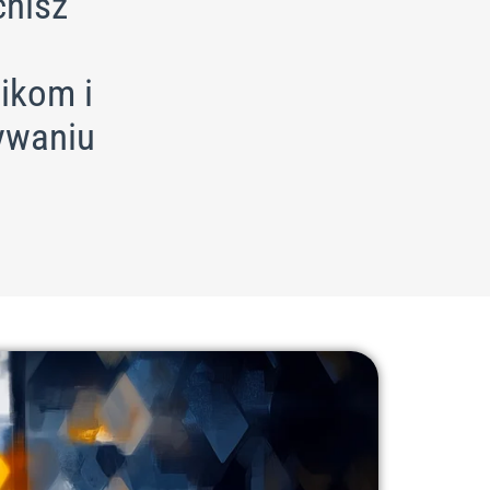
cnisz
ikom i
ywaniu