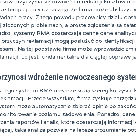
sów przyczynia się również do redukcji kosztów ope
sze tempo pracy oznaczają, że firma może obsłużyć w
ładach pracy. Z tego powodu pracownicy działu obsł
ej złożonych problemach, a proste zgłoszenia są zała
dto, systemy RMA dostarczają cenne dane analitycz
 przyczyn reklamacji mogą posłużyć do identyfikacj
esami. Na tej podstawie firma może wprowadzić zmia
klamacji, co jest fundamentalne dla ciągłej poprawy j
 przynosi wdrożenie nowoczesnego sys
ego systemu RMA niesie ze sobą szereg korzyści, 
eklamacji. Przede wszystkim, firma zyskuje narzędz
 System może automatycznie zbierać opinie po zakoń
 monitorowanie poziomu zadowolenia. Ponadto, dan
enia raportów i analiz, które dostarczają informacji
więcej, taka analiza pozwala na lepsze zrozumienie po