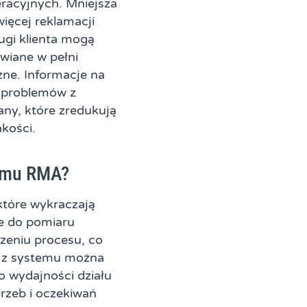
racyjnych. Mniejsza
ięcej reklamacji
ugi klienta mogą
twiane w pełni
ne. Informacje na
i problemów z
ny, które zredukują
akości.
temu RMA?
które wykraczają
ie do pomiaru
czeniu procesu, co
e z systemu można
 o wydajności działu
trzeb i oczekiwań