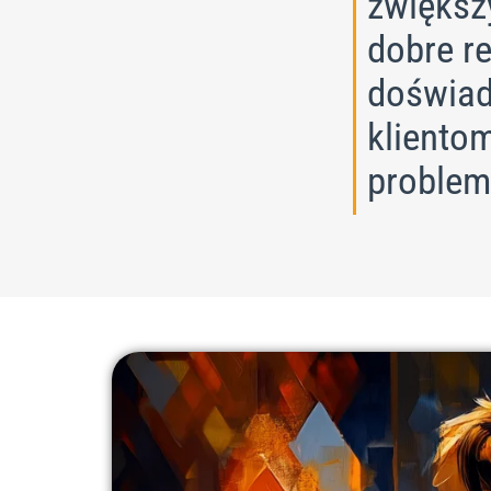
zwiększ
dobre re
doświad
kliento
problem