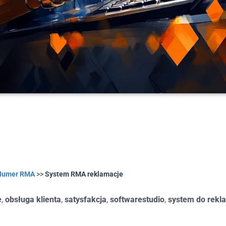
Numer RMA
>>
System RMA reklamacje
e
,
obsługa klienta
,
satysfakcja
,
softwarestudio
,
system do rekl