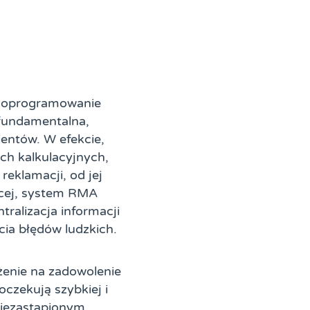
ne oprogramowanie
 fundamentalna,
ientów. W efekcie,
ch kalkulacyjnych,
eklamacji, od jej
ęcej, system RMA
ralizacja informacji
ęcia błędów ludzkich.
enie na zadowolenie
oczekują szybkiej i
niezastąpionym