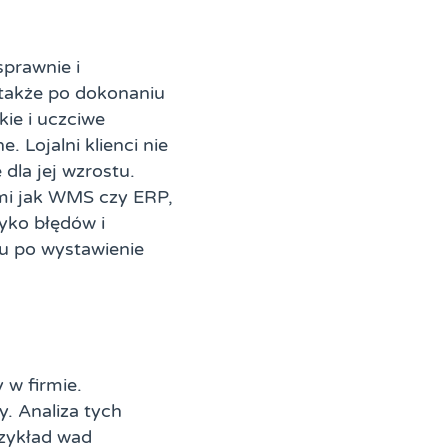
sprawnie i
 także po dokonaniu
kie i uczciwe
 Lojalni klienci nie
dla jej wzrostu.
mi jak WMS czy ERP,
zyko błędów i
tu po wystawienie
 w firmie.
. Analiza tych
rzykład wad