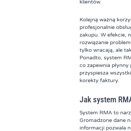
klientów.
Kolejną ważną korzyś
profesjonalnie obsłu
zakupu. W efekcie, n
rozwiązanie problemu
tylko wracają, ale t
Ponadto, system RM
co zapewnia płynny p
przyspiesza wszystk
korekty faktury.
Jak system RMA
System RMA to narzę
Gromadzone dane na 
informacji pozwala 