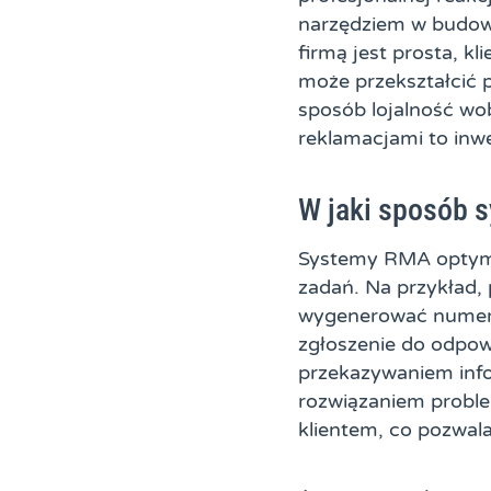
narzędziem w budowan
firmą jest prosta, kl
może przekształcić
sposób lojalność wo
reklamacjami to inwe
W jaki sposób s
Systemy RMA optymal
zadań. Na przykład,
wygenerować numer z
zgłoszenie do odpow
przekazywaniem info
rozwiązaniem proble
klientem, co pozwala