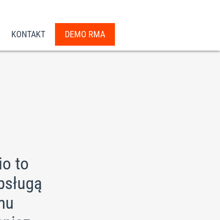
KONTAKT
DEMO RMA
io to
obsługą
mu