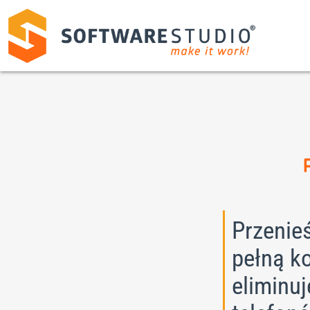
Przenieś
pełną k
eliminu