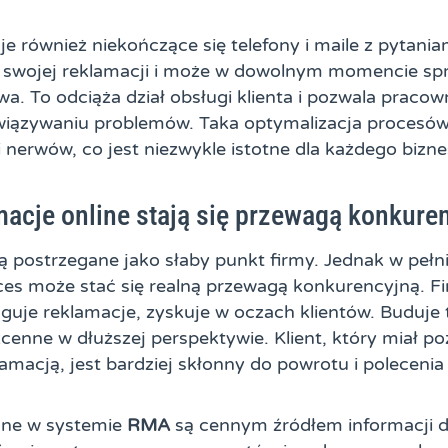
je również niekończące się telefony i maile z pytaniam
swojej reklamacji i może w dowolnym momencie spr
awa. To odciąża dział obsługi klienta i pozwala praco
iązywaniu problemów. Taka optymalizacja procesów
 nerwów, co jest niezwykle istotne dla każdego bizne
acje online stają się przewagą konkure
 postrzegane jako słaby punkt firmy. Jednak w pełni 
s może stać się realną przewagą konkurencyjną. Fir
guje reklamacje, zyskuje w oczach klientów. Buduje t
ezcenne w dłuższej perspektywie. Klient, który miał p
amacją, jest bardziej skłonny do powrotu i polecenia
ane w systemie
RMA
są cennym źródłem informacji do