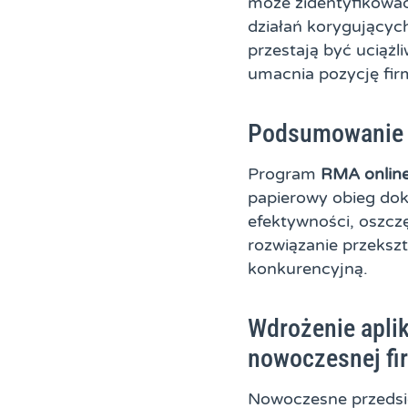
może zidentyfikować
działań korygującyc
przestają być uciążl
umacnia pozycję fir
Podsumowanie
Program
RMA onlin
papierowy obieg dok
efektywności, oszczę
rozwiązanie przekszt
konkurencyjną.
Wdrożenie apli
nowoczesnej fi
Nowoczesne przedsię