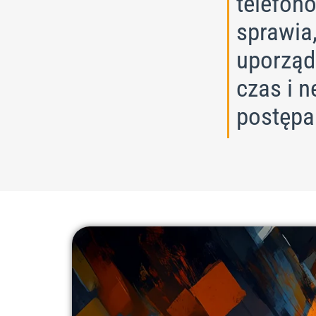
telefonó
sprawia,
uporząd
czas i n
postępa