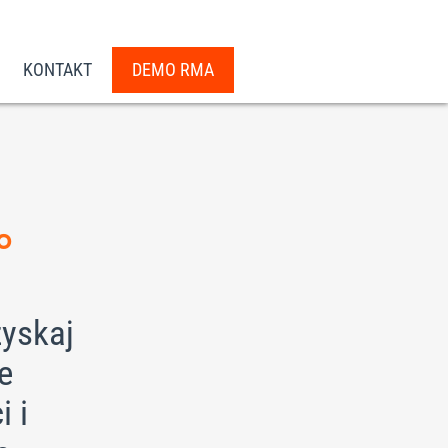
KONTAKT
DEMO RMA
o
zyskaj
e
 i