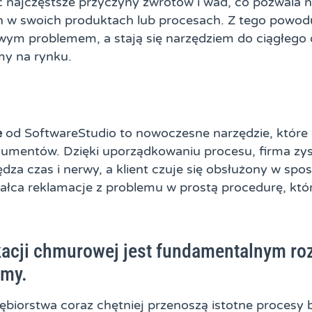
 najczęstsze przyczyny zwrotów i wad, co pozwala 
h w swoich produktach lub procesach. Z tego powod
iwym problemem, a stają się narzędziem do ciągłego 
my na rynku.
e
od SoftwareStudio to nowoczesne narzędzie, które e
umentów. Dzięki uporządkowaniu procesu, firma zys
dza czas i nerwy, a klient czuje się obsłużony w spo
ałca reklamacje z problemu w prostą procedurę, któr
kacji chmurowej jest fundamentalnym ro
rmy.
biorstwa coraz chętniej przenoszą istotne procesy