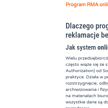
Program RMA onli
Dlaczego pr
reklamacje be
Jak system
onl
Wielu przedsiębiorc
często wiąże się z
Authorization) od So
praktyce. Działa w p
rozstrzygnięcie, od
archiwizowania i fi
na materiałach biur
wszystkie dane są d