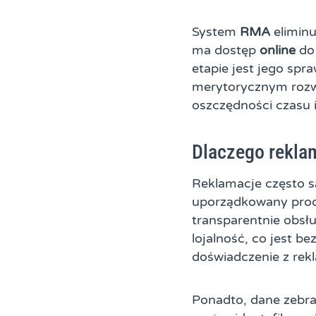
System
RMA
eliminu
ma dostęp
online
do 
etapie jest jego spr
merytorycznym rozw
oszczędności czasu i
Dlaczego reklam
Reklamacje często są
uporządkowany proce
transparentnie obsłu
lojalność, co jest b
doświadczenie z rekl
Ponadto, dane zebr