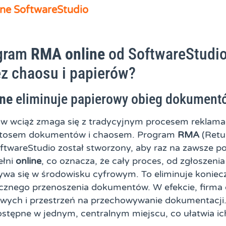
ne SoftwareStudio
ogram
RMA online
od SoftwareStudio
z chaosu i papierów?
ine
eliminuje papierowy obieg dokument
ów wciąż zmaga się z tradycyjnym procesem reklama
e stosem dokumentów i chaosem. Program
RMA
(Retu
ftwareStudio został stworzony, aby raz na zawsze po
ełni
online
, co oznacza, że cały proces, od zgłoszenia
bywa się w środowisku cyfrowym. To eliminuje konie
zycznego przenoszenia dokumentów. W efekcie, firma
owych i przestrzeń na przechowywanie dokumentacji.
ostępne w jednym, centralnym miejscu, co ułatwia ic