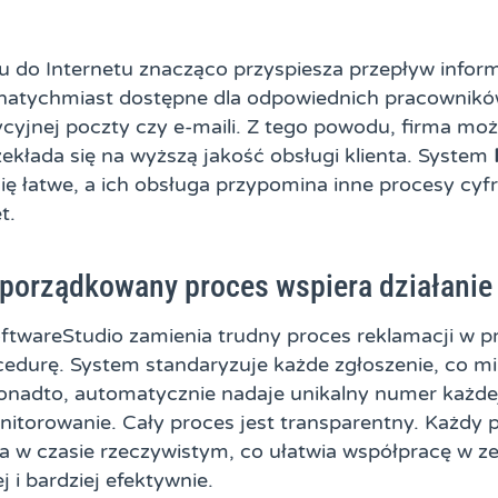
u do Internetu znacząco przyspiesza przepływ inform
 natychmiast dostępne dla odpowiednich pracownikó
ycyjnej poczty czy e-maili. Z tego powodu, firma mo
zekłada się na wyższą jakość obsługi klienta. System
się łatwe, a ich obsługa przypomina inne procesy cyfr
t.
uporządkowany proces wspiera działanie 
ftwareStudio zamienia trudny proces reklamacji w pr
durę. System standaryzuje każde zgłoszenie, co mi
onadto, automatycznie nadaje unikalny numer każdej
monitorowanie. Cały proces jest transparentny. Każd
a w czasie rzeczywistym, co ułatwia współpracę w ze
j i bardziej efektywnie.