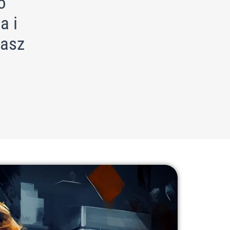
o
a i
zasz