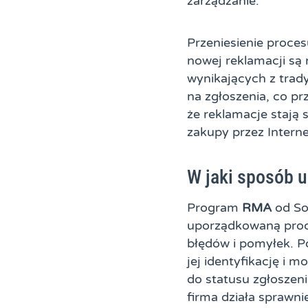
zarządzanie.
Przeniesienie proces
nowej reklamacji są
wynikających z trad
na zgłoszenia, co pr
że reklamacje stają 
zakupy przez Interne
W jaki sposób 
Program
RMA
od So
uporządkowaną proce
błędów i pomyłek. P
jej identyfikację i 
do statusu zgłoszeni
firma działa sprawnie