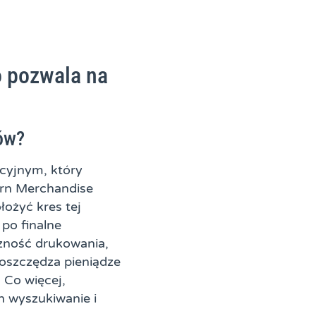
 pozwala na
ów?
cyjnym, który
rn Merchandise
łożyć kres tej
 po finalne
czność drukowania,
 oszczędza pieniądze
 Co więcej,
h wyszukiwanie i