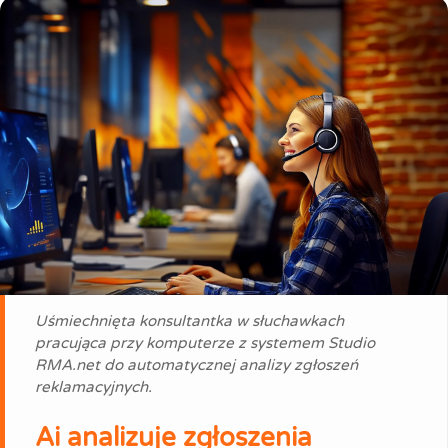
Uśmiechnięta konsultantka w słuchawkach
pracująca przy komputerze z systemem Studio
RMA.net do automatycznej analizy zgłoszeń
reklamacyjnych.
Ai analizuje zgłoszenia