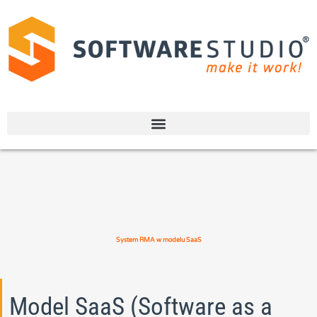
System RMA w modelu SaaS
Model SaaS (Software as a