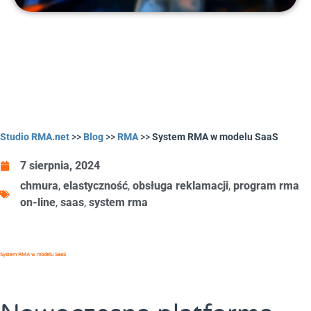
Studio RMA.net
>>
Blog
>>
RMA
>>
System RMA w modelu SaaS
7 sierpnia, 2024
chmura
,
elastyczność
,
obsługa reklamacji
,
program rma
on-line
,
saas
,
system rma
System RMA w modelu SaaS