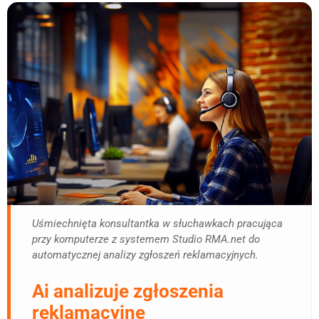
Uśmiechnięta konsultantka w słuchawkach pracująca
przy komputerze z systemem Studio RMA.net do
automatycznej analizy zgłoszeń reklamacyjnych.
Ai analizuje zgłoszenia
reklamacyjne