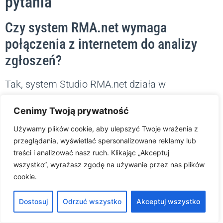
pytania
Czy system RMA.net wymaga
połączenia z internetem do analizy
zgłoszeń?
Tak, system Studio RMA.net działa w
architekturze chmurowej (SaaS), co pozwala
Cenimy Twoją prywatność
nam na wykorzystanie mocy obliczeniowej
serwerów SoftwareStudio do bieżącej analizy
Używamy plików cookie, aby ulepszyć Twoje wrażenia z
przeglądania, wyświetlać spersonalizowane reklamy lub
danych AI. Dzięki temu użytkownicy mają dostęp
treści i analizować nasz ruch. Klikając „Akceptuj
do najnowszych modeli językowych i
wszystko”, wyrażasz zgodę na używanie przez nas plików
graficznych bez konieczności instalowania
cookie.
lokalnej infrastruktury IT.
Dostosuj
Odrzuć wszystko
Akceptuj wszystko