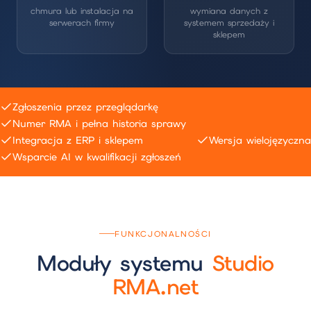
chmura lub instalacja na
wymiana danych z
serwerach firmy
systemem sprzedaży i
sklepem
Zgłoszenia przez przeglądarkę
Numer RMA i pełna historia sprawy
Integracja z ERP i sklepem
Wersja wielojęzyczna
Wsparcie AI w kwalifikacji zgłoszeń
FUNKCJONALNOŚCI
Moduły systemu
Studio
RMA.net