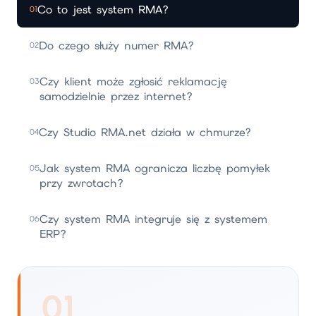
Co to jest system RMA?
01
Do czego służy numer RMA?
02
Czy klient może zgłosić reklamację
03
samodzielnie przez internet?
Czy Studio RMA.net działa w chmurze?
04
Jak system RMA ogranicza liczbę pomyłek
05
przy zwrotach?
Czy system RMA integruje się z systemem
06
ERP?
01