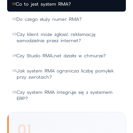
Co to jest system RMA?
01
Do czego służy numer RMA?
02
Czy klient może zgłosić reklamację
03
samodzielnie przez internet?
Czy Studio RMA.net działa w chmurze?
04
Jak system RMA ogranicza liczbę pomyłek
05
przy zwrotach?
Czy system RMA integruje się z systemem
06
ERP?
01