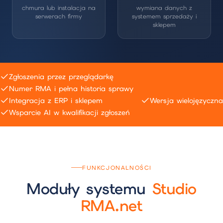
chmura lub instalacja na
wymiana danych z
serwerach firmy
systemem sprzedaży i
sklepem
Zgłoszenia przez przeglądarkę
Numer RMA i pełna historia sprawy
Integracja z ERP i sklepem
Wersja wielojęzyczna
Wsparcie AI w kwalifikacji zgłoszeń
FUNKCJONALNOŚCI
Moduły systemu
Studio
RMA.net