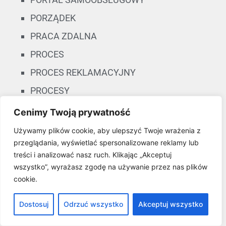
PORZĄDEK
PRACA ZDALNA
PROCES
PROCES REKLAMACYJNY
PROCESY
PROFESJONALIZM
Cenimy Twoją prywatność
PROFESJONALNE PROCEDURY
Używamy plików cookie, aby ulepszyć Twoje wrażenia z
przeglądania, wyświetlać spersonalizowane reklamy lub
PROGRAM DO OBSŁUGI REKLAMACJI
treści i analizować nasz ruch. Klikając „Akceptuj
PROGRAM DO RAPORTOWANIA
wszystko”, wyrażasz zgodę na używanie przez nas plików
cookie.
PROGRAM DO REKLAMACJI
PROGRAM ONLINE
Dostosuj
Odrzuć wszystko
Akceptuj wszystko
PROGRAM REKLAMACYJNY