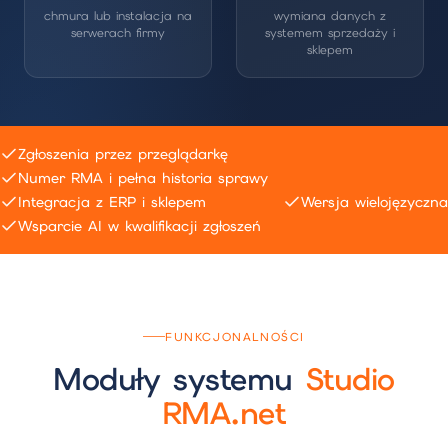
chmura lub instalacja na
wymiana danych z
serwerach firmy
systemem sprzedaży i
sklepem
Zgłoszenia przez przeglądarkę
Numer RMA i pełna historia sprawy
Integracja z ERP i sklepem
Wersja wielojęzyczna
Wsparcie AI w kwalifikacji zgłoszeń
FUNKCJONALNOŚCI
Moduły systemu
Studio
RMA.net