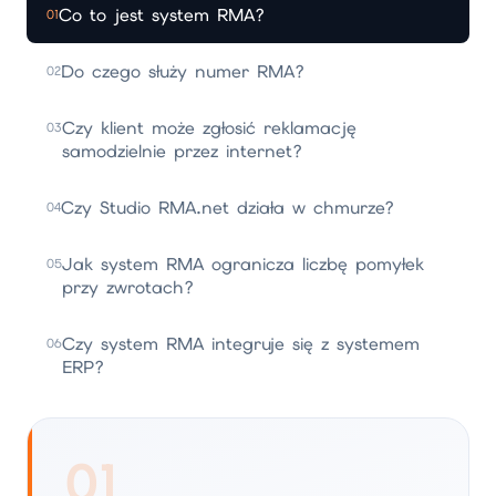
Co to jest system RMA?
01
Do czego służy numer RMA?
02
Czy klient może zgłosić reklamację
03
samodzielnie przez internet?
Czy Studio RMA.net działa w chmurze?
04
Jak system RMA ogranicza liczbę pomyłek
05
przy zwrotach?
Czy system RMA integruje się z systemem
06
ERP?
01