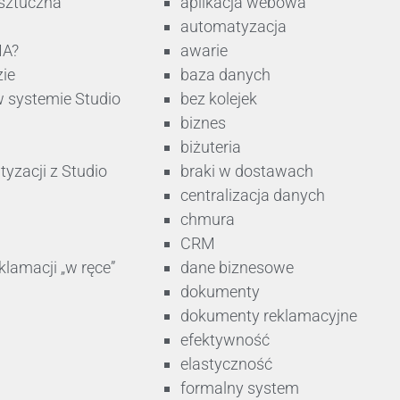
 sztuczna
aplikacja webowa
automatyzacja
MA?
awarie
ie
baza danych
w systemie Studio
bez kolejek
biznes
biżuteria
tyzacji z Studio
braki w dostawach
centralizacja danych
chmura
CRM
lamacji „w ręce”
dane biznesowe
dokumenty
dokumenty reklamacyjne
efektywność
elastyczność
formalny system